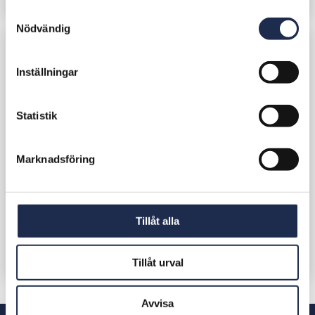
S
Nödvändig
a
m
t
Inställningar
y
c
k
Statistik
e
s
Marknadsföring
v
a
l
Tillåt alla
Tillåt urval
Avvisa