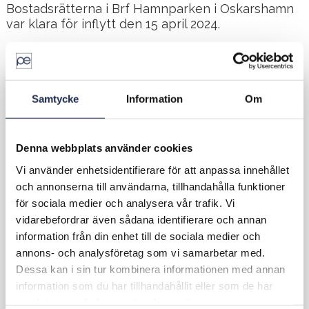
Bostadsrätterna i Brf Hamnparken i Oskarshamn
var klara för inflytt den 15 april 2024.
Läs mer om projektet
Norra Kajen här
.
Samtycke
Information
Om
Fakta
Fastighet
Jarl 2
Ort
Oskarshamn
Denna webbplats använder cookies
Typ
Bostäder
Vi använder enhetsidentifierare för att anpassa innehållet
Yta
0 m²
och annonserna till användarna, tillhandahålla funktioner
Uppdrag
Asset
för sociala medier och analysera vår trafik. Vi
Management
vidarebefordrar även sådana identifierare och annan
Ägare
Brf
information från din enhet till de sociala medier och
Hamnparken
annons- och analysföretag som vi samarbetar med.
i
Dessa kan i sin tur kombinera informationen med annan
Oskarshamn
information som du har tillhandahållit eller som de har
Affärsområde
Förvaltning
samlat in när du har använt deras tjänster.
Segment
Bostäder