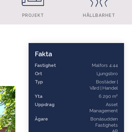
PROJEKT
HÅLLBARHET
Fakta
Fastighet
Malfors 4:44
Ort
Ljungsbro
Typ
Bostäder |
Vård | Handel
Yta
6 290 m²
Uppdrag
Asset
Management
Ägare
Bonäsudden
Fastighets
AB