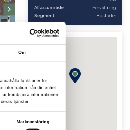
Affärsområde
Förvaltning
Segment
Bostäder
Om
er och
andahålla funktioner för
 bland
n information från din enhet
 tur kombinera informationen
genom
deras tjänster.
en av
Marknadsföring