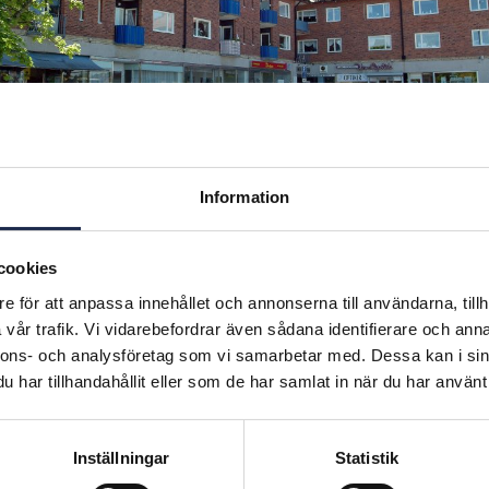
Information
cookies
estår av två byggnader i vilka det finns 18 hyresrätt
e för att anpassa innehållet och annonserna till användarna, tillh
uset byggdes 1952 och bland hyresgästerna återfinns
vår trafik. Vi vidarebefordrar även sådana identifierare och anna
och vårdcentral, tandläkare och lokala butiker.
nnons- och analysföretag som vi samarbetar med. Dessa kan i sin
igger ca 15 km nordväst om Linköping i Ljungsbro 
har tillhandahållit eller som de har samlat in när du har använt 
anal passerar. Kanalen kan korsas i Ljungsbro under 
akvedukter.
Inställningar
Statistik