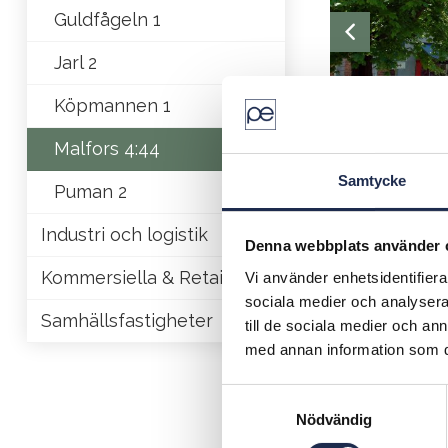
Guldfågeln 1
Jarl 2
Köpmannen 1
Malfors 4:44
Samtycke
Puman 2
Industri och logistik
Denna webbplats använder 
Fastigheten b
Kommersiella & Retail
Vi använder enhetsidentifierar
18 lokaler. H
sociala medier och analysera 
annat apotek 
Samhällsfastigheter
till de sociala medier och a
Fastigheten l
med annan information som du 
vilken Göta k
kanalens två 
S
Nödvändig
a
m