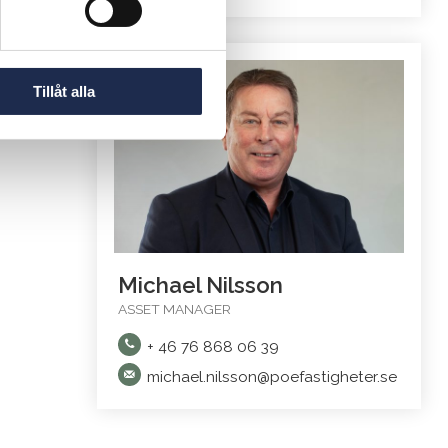
Tillåt alla
Michael Nilsson
ASSET MANAGER
+ 46 76 868 06 39
michael.nilsson@poefastigheter.se