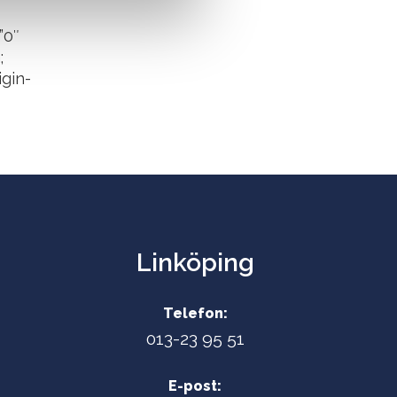
”0″
;
igin-
Linköping
Telefon:
013-23 95 51
E-post: