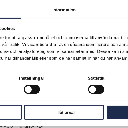
v och långsiktigt underhåll. Vi arbetar nära både
e och hyresgäster och ser till att allt fungerar smidi
Information
ektivt.
förvaltning bygger på proaktivt arbete, tydliga rutin
cookies
m märks i vardagen. Det innebär att vi förhindrar p
e för att anpassa innehållet och annonserna till användarna, tillh
tår, skapar ordning och reda i alla system och säkers
vår trafik. Vi vidarebefordrar även sådana identifierare och anna
en bibehåller sin tekniska och ekonomiska status på
nnons- och analysföretag som vi samarbetar med. Dessa kan i sin
sikt.
har tillhandahållit eller som de har samlat in när du har använt 
illsyn och driftoptimering
 underhåll och underhållsplaner
Inställningar
Statistik
nörsstyrning och upphandling
tskrav och besiktningar
Tillåt urval
lpande underhåll och akuta åtgärder
=”560″ height=”315″