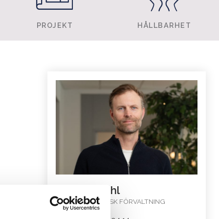
PROJEKT
HÅLLBARHET
Ted Sjödahl
KONTAKT TEKNISK FÖRVALTNING