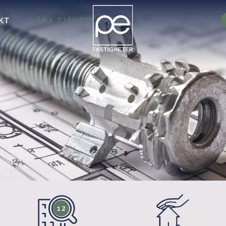
KT
VÅRA TJÄNSTER
12