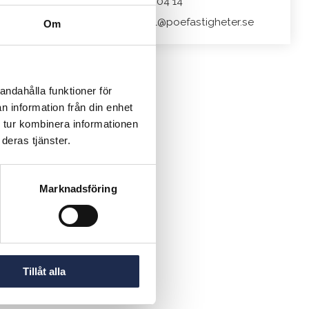
+46 701 44 04 14
gt,
ted.sjodahl@poefastigheter.se
Om
er och
roblem
andahålla funktioner för
täller
n information från din enhet
 både
 tur kombinera informationen
deras tjänster.
Marknadsföring
Tillåt alla