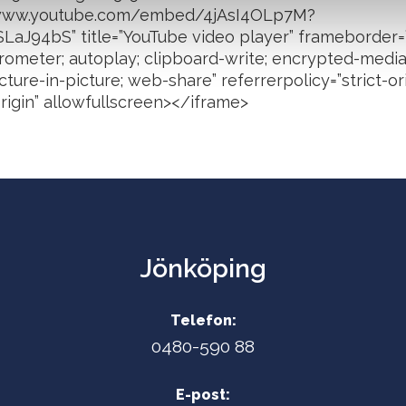
//www.youtube.com/embed/4jAsI4OLp7M?
aJ94bS” title=”YouTube video player” frameborder=
rometer; autoplay; clipboard-write; encrypted-media
ture-in-picture; web-share” referrerpolicy=”strict-or
igin” allowfullscreen></iframe>
Jönköping
Telefon:
0480-590 88
E-post: