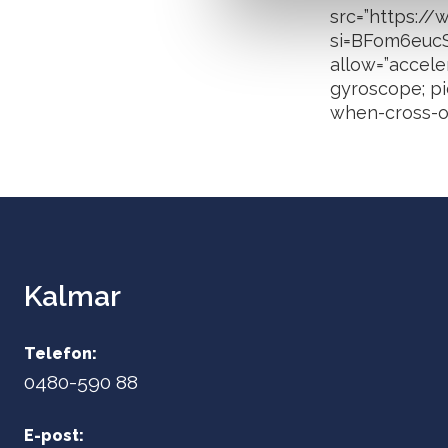
src=”https:
v
si=BFom6eucSL
a
allow=”accele
l
gyroscope; pic
when-cross-or
Kalmar
Telefon:
0480-590 88
E-post: