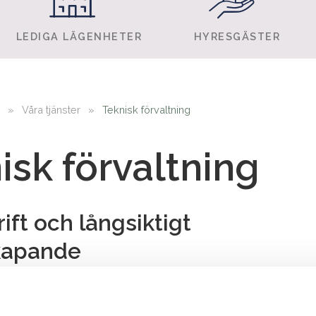
LEDIGA LÄGENHETER
HYRESGÄSTER
»
Våra tjänster
»
Teknisk förvaltning
isk förvaltning
ift och långsiktigt
kapande
eknisk förvaltare får du en partner som tar
för alla tekniska funktioner – från daglig drift till