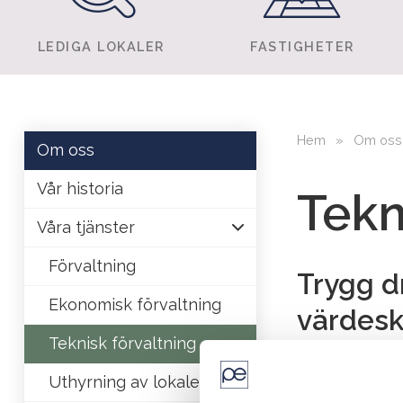
LEDIGA LOKALER
FASTIGHETER
Hem
»
Om oss
Om oss
Vår historia
Tekn
Våra tjänster
Förvaltning
Trygg dr
Ekonomisk förvaltning
värdes
Teknisk förvaltning
Med oss som t
Uthyrning av lokaler
helhetsansvar 