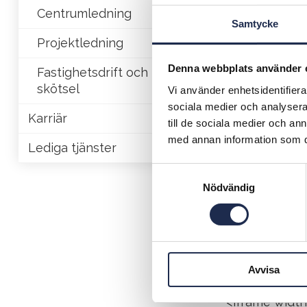
myndighetskra
Centrumledning
fastighetsägar
Samtycke
säkert och eff
Projektledning
Vår tekniska 
Denna webbplats använder 
Fastighetsdrift och
en närvaro so
skötsel
Vi använder enhetsidentifierar
innan de upps
sociala medier och analysera 
att fastighet
Karriär
till de sociala medier och a
kort och lång 
med annan information som du 
Lediga tjänster
Teknisk t
S
Planerat
Nödvändig
a
m
Entrepre
t
y
Myndighe
c
Avvisa
k
Felavhjä
e
<iframe width
s