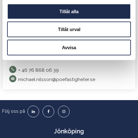
l
Tillåt alla
Tillåt urval
Avvisa
Michael Nilsson
ASSET MANAGER
+ 46 76 868 06 39
michael.nilsson@poefastigheter.se
Följ oss på
Jönköping