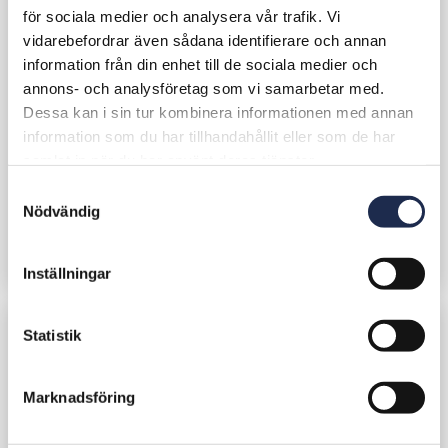
för sociala medier och analysera vår trafik. Vi
vidarebefordrar även sådana identifierare och annan
information från din enhet till de sociala medier och
annons- och analysföretag som vi samarbetar med.
Dessa kan i sin tur kombinera informationen med annan
information som du har tillhandahållit eller som de har
samlat in när du har använt deras tjänster.
S
Nödvändig
a
m
t
Inställningar
y
c
k
Statistik
e
s
Marknadsföring
v
a