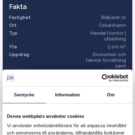
Fakta
Fastighet
Blåbäret 10
Ort
Oskarshamn
Typ
Handel | kontor |
utbildning
Yta
5 100 m²
Uppdrag
Ekonomisk och
teknisk förvaltning
samt
bolagsekonomi
Ägare
Affärsområde
Förvaltning
Samtycke
Information
Om
Segment
Industri och
logistik
Denna webbplats använder cookies
Vi använder enhetsidentifierare för att anpassa innehållet
och annonserna till användarna, tillhandahålla funktioner