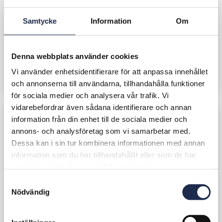
Ort
Åmål
Samtycke
Information
Om
Kund
Typ
Handel
Yta
3 300 m²
Denna webbplats använder cookies
Projektperiod
Vi använder enhetsidentifierare för att anpassa innehållet
Uppdrag
Projektledning
och annonserna till användarna, tillhandahålla funktioner
för sociala medier och analysera vår trafik. Vi
vidarebefordrar även sådana identifierare och annan
information från din enhet till de sociala medier och
annons- och analysföretag som vi samarbetar med.
Dessa kan i sin tur kombinera informationen med annan
information som du har tillhandahållit eller som de har
samlat in när du har använt deras tjänster.
S
Nödvändig
a
m
t