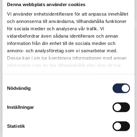
Denna webbplats använder cookies
Projektperiod
2020-2021
Uppdrag
Projektledning
Vi använder enhetsidentifierare för att anpassa innehållet
och annonserna till användarna, tillhandahålla funktioner
för sociala medier och analysera vår trafik. Vi
vidarebefordrar även sådana identifierare och annan
information från din enhet till de sociala medier och
annons- och analysföretag som vi samarbetar med.
Dessa kan i sin tur kombinera informationen med annan
information som du har tillhandahållit eller som de har
samlat in när du har använt deras tjänster.
S
Nödvändig
a
m
t
Inställningar
y
c
k
Statistik
e