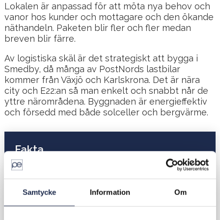
Lokalen är anpassad för att möta nya behov och
vanor hos kunder och mottagare och den ökande
näthandeln. Paketen blir fler och fler medan
breven blir färre.
Av logistiska skäl är det strategiskt att bygga i
Smedby, då många av PostNords lastbilar
kommer från Växjö och Karlskrona. Det är nära
city och E22:an så man enkelt och snabbt når de
yttre närområdena. Byggnaden är energieffektiv
och försedd med både solceller och bergvärme.
Fakta
Ort
Kalmar
Kund
PostNord
Samtycke
Information
Om
Typ
Industri |
logistik
Yta
3 000 m²