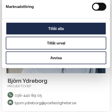
s
Marknadsföring
v
a
l
Tillåt alla
Tillåt urval
Avvisa
Björn Ydreborg
PROJEKTCHEF
036-440 89 05
bjorn.ydreborg@poefastigheter.se