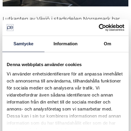
I utkanten av Växjö i stadsdelen Norremark har
P&E Fastigheter byggt ett industrihotell i
samarbete med Werkstaden AB. Industrihotellet
består av 18 enheter á 200 m² som anpassas
Samtycke
Information
Om
utifrån hyresgästens behov och önskemål, totalt
3 600 m² uthyrbar yta.
Werkstaden
Denna webbplats använder cookies
Vi använder enhetsidentifierare för att anpassa innehållet
och annonserna till användarna, tillhandahålla funktioner
Fakta
för sociala medier och analysera vår trafik. Vi
vidarebefordrar även sådana identifierare och annan
Ort
Växjö
information från din enhet till de sociala medier och
Kund
annons- och analysföretag som vi samarbetar med.
Typ
Dessa kan i sin tur kombinera informationen med annan
Yta
0 m²
information som du har tillhandahållit eller som de har
Projektperiod
samlat in när du har använt deras tjänster.