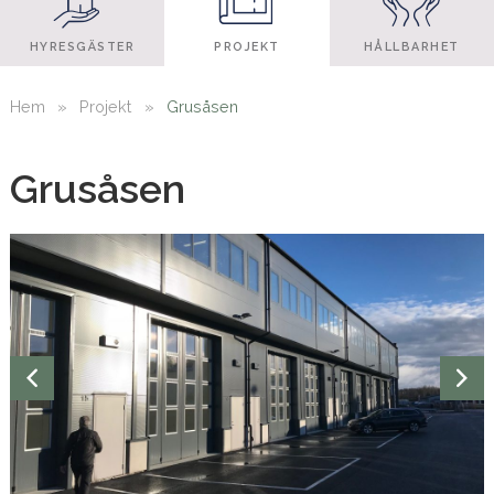
HYRESGÄSTER
PROJEKT
HÅLLBARHET
Hem
»
Projekt
»
Grusåsen
Grusåsen