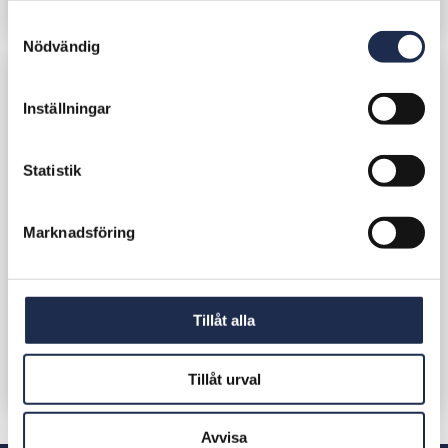
Uppdrag
S
Nödvändig
a
m
t
Inställningar
y
c
k
Statistik
e
s
Marknadsföring
v
a
l
Tillåt alla
Tillåt urval
Avvisa