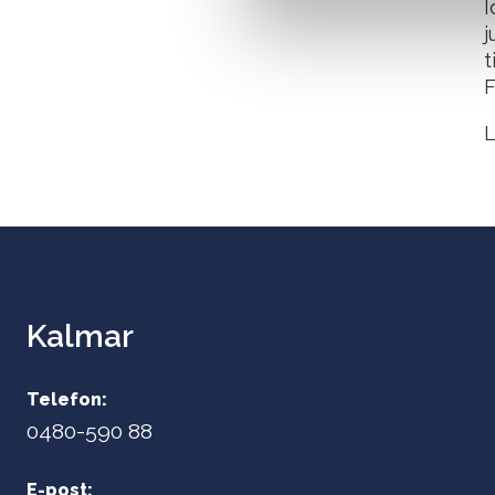
I
v
j
a
t
l
F
L
Kalmar
Telefon:
0480-590 88
E-post: