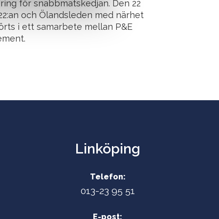
ring för snabbmatskedjan. Den 22
22:an och Ölandsleden med närhet
örts i ett samarbete mellan P&E
ement.
Linköping
Telefon:
013-23 95 51
E-post: