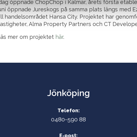
dag öppnade ChopChop i Kalmar, årets första etable
uni öppnade Jureskogs på samma plats längs med E
ill handelsområdet Hansa City. Projektet har genomf
astigheter, Alma Property Partners och CT Develop
äs mer om projektet
här
.
Jönköping
Telefon:
0480-590 88
E-post: