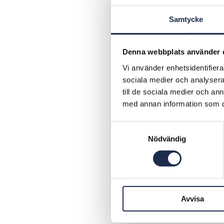
Samtycke
Denna webbplats använder 
Vi använder enhetsidentifierar
sociala medier och analysera 
till de sociala medier och a
med annan information som du 
S
Nödvändig
a
2
m
t
y
c
Avvisa
k
e
s