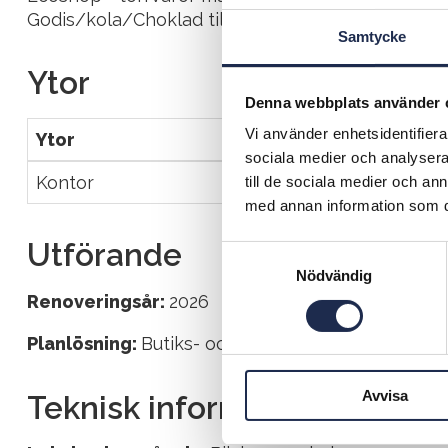
Godis/kola/Choklad tillverkning mm
Samtycke
Ytor
Denna webbplats använder 
Vi använder enhetsidentifierar
Ytor
Min
Max
sociala medier och analysera 
Kontor
130
230
till de sociala medier och a
med annan information som du 
Utförande
S
Nödvändig
a
Renoveringsår:
2026
m
t
Planlösning:
Butiks- och kontorsytor. Omklädnin
y
c
Avvisa
k
Teknisk information
e
s