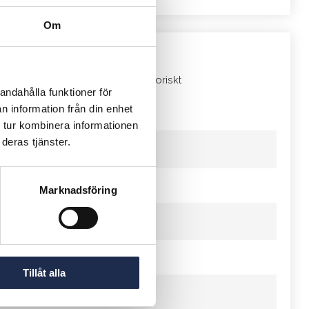
Om
ntresseanmälan
*
ält markerade med en
är obligatoriskt
andahålla funktioner för
n information från din enhet
*
Namn
 tur kombinera informationen
deras tjänster.
*
-post
Marknadsföring
öretag
Tillåt alla