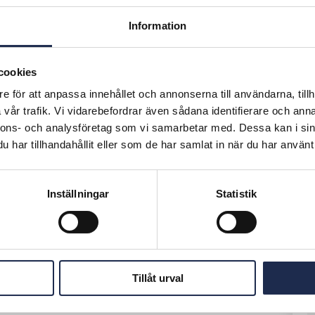
Information
I
cookies
F
e för att anpassa innehållet och annonserna till användarna, tillh
Kr/m2/år
vår trafik. Vi vidarebefordrar även sådana identifierare och anna
nnons- och analysföretag som vi samarbetar med. Dessa kan i sin
har tillhandahållit eller som de har samlat in när du har använt 
E
Inställningar
Statistik
gsrum, förråd mm.
F
Tillåt urval