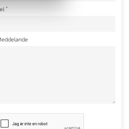
*
el
eddelande