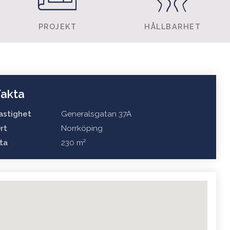
PROJEKT
HÅLLBARHET
Fakta
astighet
Generalsgatan 37A
rt
Norrköping
ta
230 m²