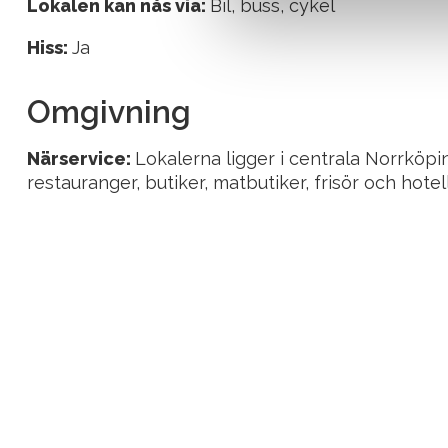
Lokalen kan nås via:
Bil, buss, cykel
v
a
Hiss:
Ja
l
Omgivning
Närservice:
Lokalerna ligger i centrala Norrköpi
restauranger, butiker, matbutiker, frisör och hote