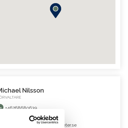
ichael Nilsson
ÖRVALTARE
+46768680639
+46768680639
michael.nilsson@poefastigheter.se