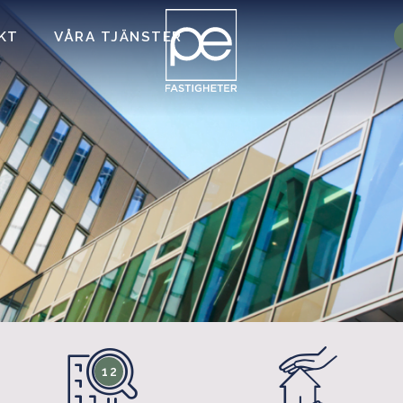
KT
VÅRA TJÄNSTER
12