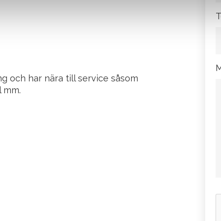
T
M
ng och har nära till service såsom
ll mm.