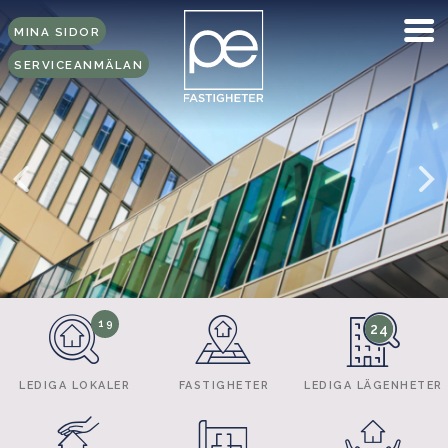
MINA SIDOR
SERVICEANMÄLAN
19
24
LEDIGA LOKALER
FASTIGHETER
LEDIGA LÄGENHETER