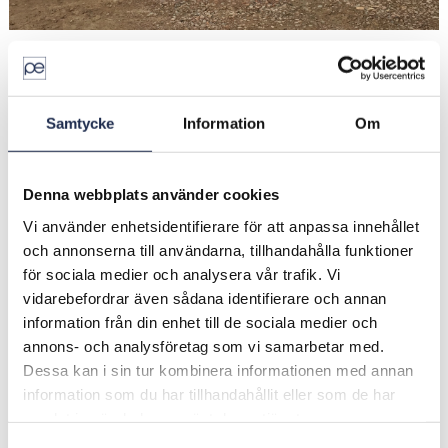
2021-11-16
Första spadtaget för Brf
Samtycke
Information
Om
Geologen, Kalmar
Idag strax innan lunch var det dags för ett första
Denna webbplats använder cookies
spadtag för Brf Geologen i den nya stadsdelen
Vi använder enhetsidentifierare för att anpassa innehållet
Linnéstaden i Kalmar. Det blir 44 moderna och
och annonserna till användarna, tillhandahålla funktioner
smart planerade lägenheter om 2 till 4 rum och
för sociala medier och analysera vår trafik. Vi
kök, vilka ska vara färdigställda 2023. Anna
vidarebefordrar även sådana identifierare och annan
Norregårdh, P&E Fastigheter, är projektledare och
information från din enhet till de sociala medier och
hon inledde med några ord innan spadtaget. Karl-
Johan Grem och Johan Nielsen, också från P&E
annons- och analysföretag som vi samarbetar med.
Fastigheter, berättade lite om om Brf Geologen
Dessa kan i sin tur kombinera informationen med annan
och vad som mer är på gång i Linnéstaden.
information som du har tillhandahållit eller som de har
Därefter fick Johan Persson, kommunstyrelsens
samlat in när du har använt deras tjänster.
ordförande, säga några ord.