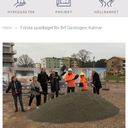
HYRESGÄSTER
PROJEKT
HÅLLBARHET
Hem
»
Första spadtaget för Brf Geologen, Kalmar