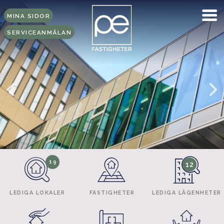
MINA SIDOR
SERVICEANMÄLAN
19
12
LEDIGA LOKALER
FASTIGHETER
LEDIGA LÄGENHETER