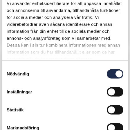
Visningshelg i Oskarshamn
Vi använder enhetsidentifierare för att anpassa innehållet
och annonserna till användarna, tillhandahålla funktioner
Välkommen på visning av våra bostäder i
för sociala medier och analysera vår trafik. Vi
Oskarshamn på Norra Kajen fredag den 9 maj
vidarebefordrar även sådana identifierare och annan
eller lördag den 10 maj kl 10-17.
information från din enhet till de sociala medier och
LÄS MER
annons- och analysföretag som vi samarbetar med.
Dessa kan i sin tur kombinera informationen med annan
information som du har tillhandahållit eller som de har
samlat in när du har använt deras tjänster.
S
Nödvändig
a
m
t
Inställningar
y
c
k
Statistik
e
s
Marknadsföring