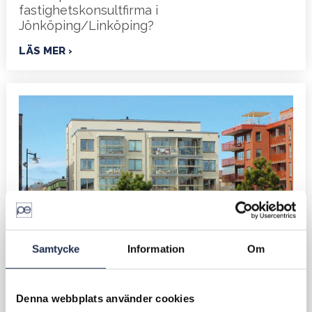
fastighetskonsultfirma i
Jönköping/Linköping?
LÄS MER
Samtycke
Information
Om
2025-04-25
Bli granne med havet!
Denna webbplats använder cookies