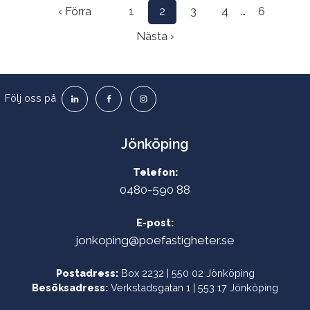
‹ Förra
1
2
3
4
…
6
Nästa ›
Följ oss på
Jönköping
Telefon:
0480-590 88
E-post:
jonkoping@poefastigheter.se
Postadress:
Box 2232 | 550 02 Jönköping
Besöksadress:
Verkstadsgatan 1 | 553 17 Jönköping